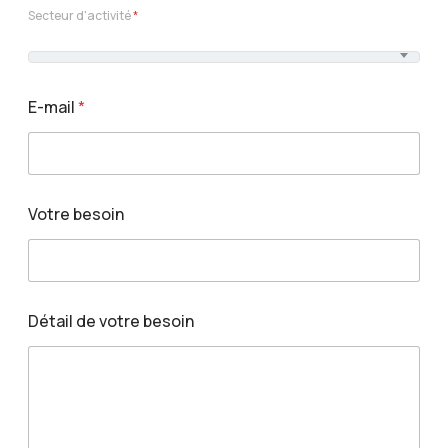
Secteur d'activité
*
E-mail
*
d
Votre besoin
e
V
o
t
r
e
Détail de votre besoin
b
e
s
o
i
n