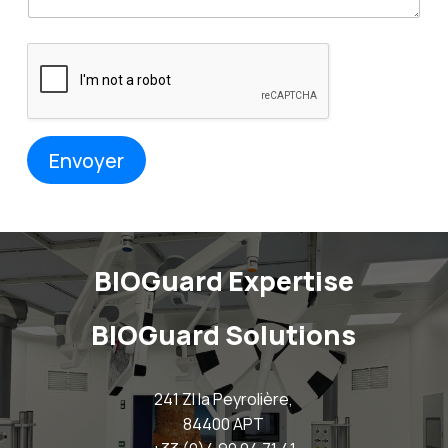
Envoyer
BIOGuard Expertise
BIOGuard Solutions
241 ZI la Peyrolière,
84400 APT