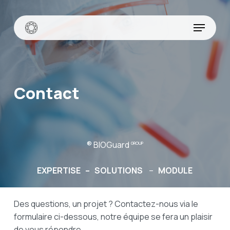
Skip
to
Menu
main
content
Contact
® BIOGuard
GROUP
EXPERTISE –
SOLUTIONS
–
MODULE
Des questions, un projet ? Contactez-nous via le
formulaire ci-dessous, notre équipe se fera un plaisir
de vous répondre.