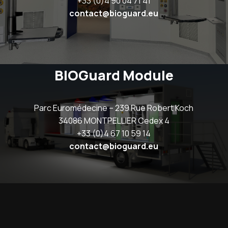
+33 (0)4 90 04 71 41
contact@bioguard.eu
BIOGuard Module
Parc Euromédecine – 239 Rue Robert Koch
34086 MONTPELLIER Cedex 4
+33 (0)4 67 10 59 14
contact@bioguard.eu