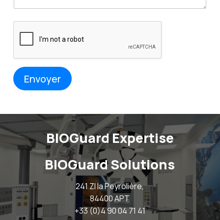
i
l
*
Envoyer
BIOGuard Expertise
BIOGuard Solutions
241 ZI la Peyrolière,
84400 APT
+33 (0)4 90 04 71 41