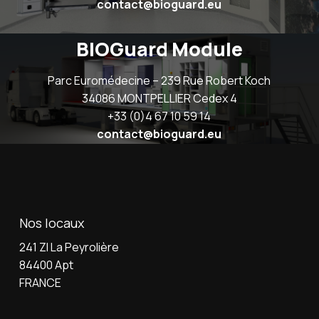
contact@bioguard.eu
BIOGuard Module
Parc Euromédecine – 239 Rue Robert Koch
34086 MONTPELLIER Cedex 4
+33 (0)4 67 10 59 14
contact@bioguard.eu
Nos locaux
241 ZI La Peyrolière
84400 Apt
FRANCE