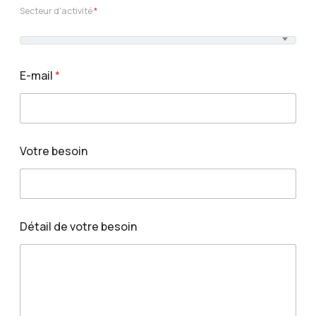
Secteur d'activité
*
E-mail
*
Votre besoin
P
Détail de votre besoin
a
y
s
D
é
t
a