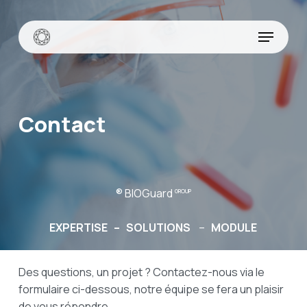
Skip
to
Menu
main
content
Contact
® BIOGuard
GROUP
EXPERTISE –
SOLUTIONS
–
MODULE
Des questions, un projet ? Contactez-nous via le
formulaire ci-dessous, notre équipe se fera un plaisir
de vous répondre.