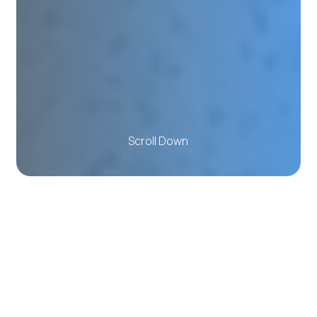
S
c
r
o
l
l
D
o
w
n