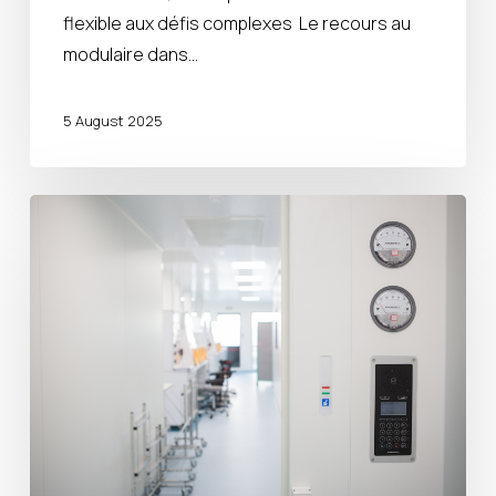
flexible aux défis complexes Le recours au
modulaire dans…
5 August 2025
Les
avantages
du
clés
en
main