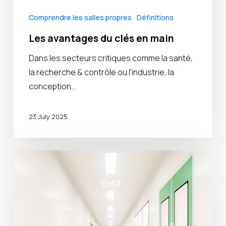
Comprendre les salles propres
Définitions
Les avantages du clés en main
Dans les secteurs critiques comme la santé,
la recherche & contrôle ou l'industrie, la
conception…
23 July 2025
Qu’est
ce
qu’une
salle
blanche