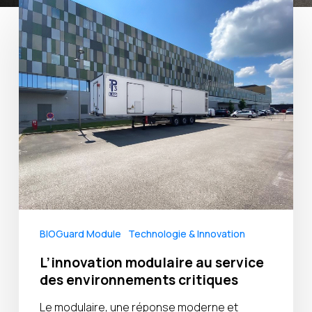
L’innovation
modulaire
au
service
des
environnements
critiques
BIOGuard Module
Technologie & Innovation
L’innovation modulaire au service
des environnements critiques
Le modulaire, une réponse moderne et