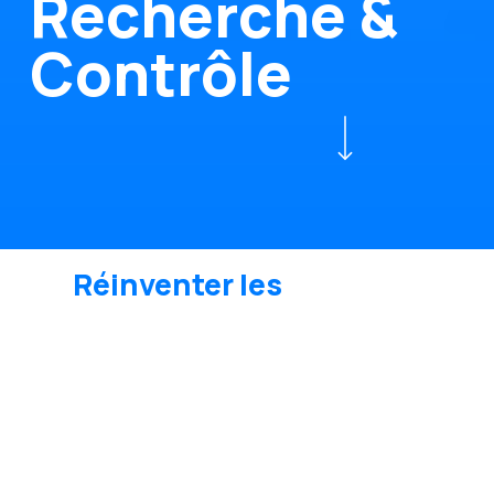
R
e
c
h
e
r
c
h
e
&
C
o
n
t
r
ô
l
e
Navigate to the next section
Réinventer les
environnements
critiques pour la santé.
Nous
concevons
et
intégrons
des
solutions performantes pour vos
laboratoires de microbiologie, de chimie,