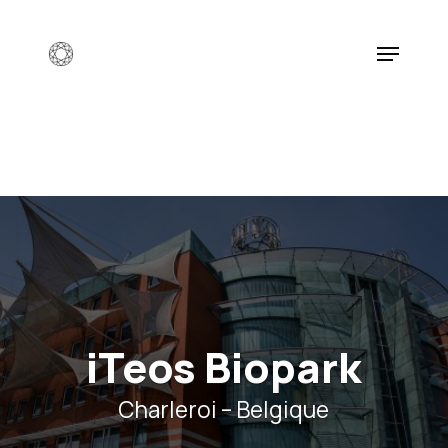
Skip
to
Menu
main
content
iTeos Biopark
Charleroi – Belgique