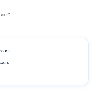
asse C.
cours
cours