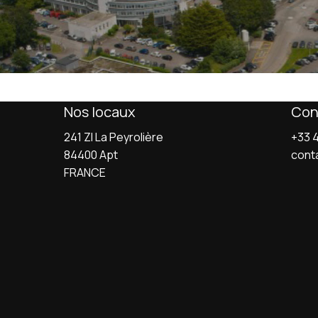
Nos locaux
Con
241 ZI La Peyrolière
+33 4
84400 Apt
cont
FRANCE