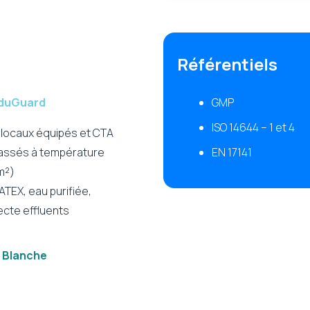
Référentiels
GMP
oduGuard
ISO 14644 – 1 et 4
, locaux équipés et CTA
EN 17141
lassés à température
m²)
ATEX, eau purifiée,
lecte effluents
e Blanche