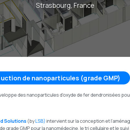
Strasbourg, France
duction de nanoparticules (grade GMP)
éveloppe des nanoparticules d’oxyde de fer dendronisées pou
d Solutions
(by
LSB)
intervient sur la conception et l’aména
de grade GMP pour la nanomédecine, le tri cellulaire et le suiv