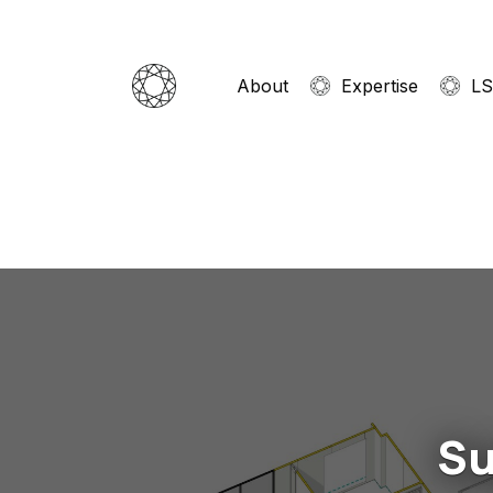
Skip
to
main
About
Expertise
LS
content
Su