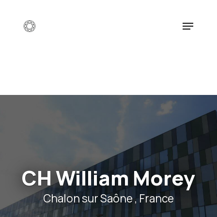
Skip
to
Menu
main
content
CH William Morey
Chalon sur Saône , France