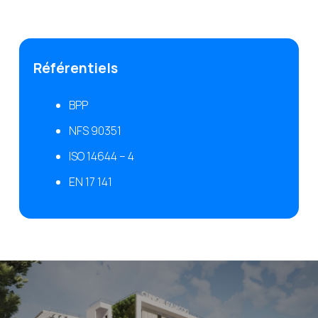
Référentiels
BPP
NFS 90351
ISO 14644 – 4
EN 17 141