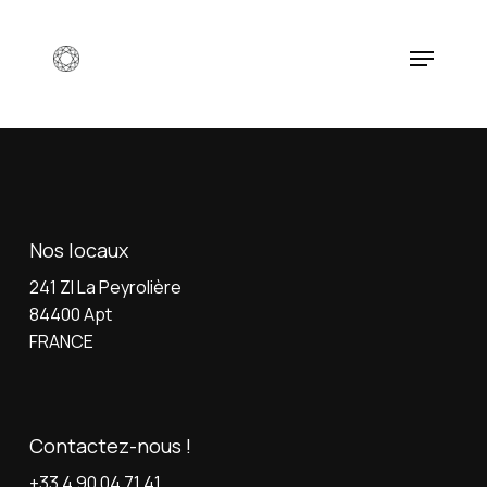
Skip
to
Menu
main
content
Nos locaux
241 ZI La Peyrolière
84400 Apt
FRANCE
Contactez-nous !
+33 4 90 04 71 41