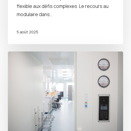
flexible aux défis complexes Le recours au
modulaire dans…
5 août 2025
Les
avantages
du
clés
en
main