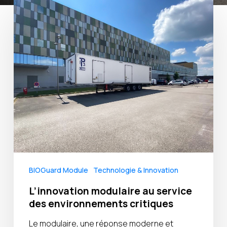
L’innovation
modulaire
au
service
des
environnements
critiques
BIOGuard Module
Technologie & Innovation
L’innovation modulaire au service
des environnements critiques
Le modulaire, une réponse moderne et