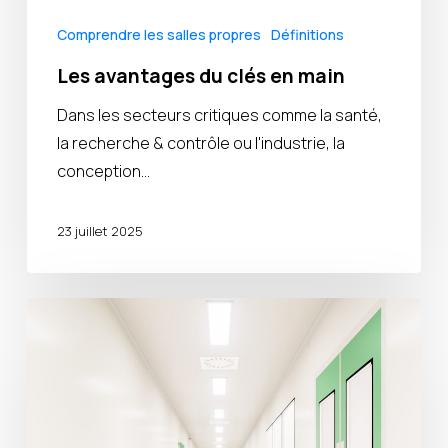
Comprendre les salles propres
Définitions
Les avantages du clés en main
Dans les secteurs critiques comme la santé,
la recherche & contrôle ou l'industrie, la
conception…
23 juillet 2025
Qu’est
ce
qu’une
salle
blanche