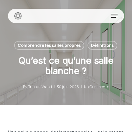
Skip
to
Menu
main
content
Comprendre les salles propres
Définitions
Qu’est ce qu’une salle
blanche ?
By
Tristan Vrand
30 juin 2025
No Comments