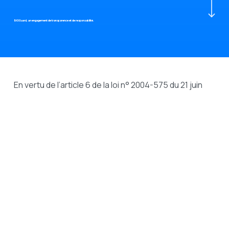
BIOGuard, un engagement de transparence et de responsabilité.
En vertu de l’article 6 de la loi n° 2004-575 du 21 juin
2004 pour la confiance dans l’économie numérique,
les présentes mentions légales ont pour objet de
fournir aux utilisateurs du site
bioguard.eu
toutes les
informations obligatoires concernant l’éditeur du site,
les responsables de sa publication et son hébergeur.
Ce document informe également les utilisateurs sur
la gestion des données personnelles et des cookies,
conformément au Règlement Général sur la
Protection des Données (RGPD)