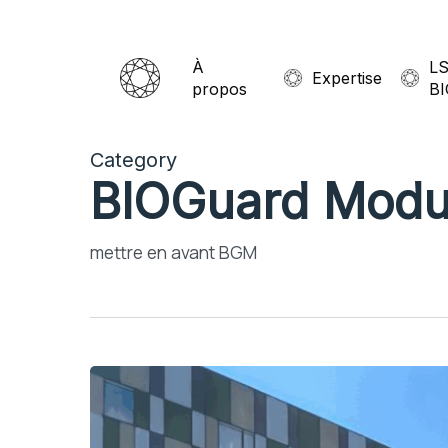
Skip
to
À
LS
main
Expertise
propos
B
content
Category
BIOGuard Modu
mettre en avant BGM
L’innovation
modulaire
au