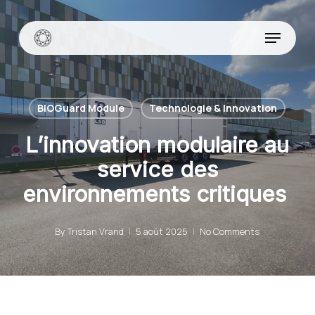
Skip
to
Menu
main
content
BIOGuard Module
Technologie & Innovation
L’innovation modulaire au
service des
environnements critiques
By
Tristan Vrand
5 août 2025
No Comments