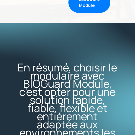
Module
En résumé, choisir le
modulaire avec
BIOGuard
Module,
c’est opter pour une
solution rapide,
fiable, flexible et
entièrement
adaptée aux
environnements les