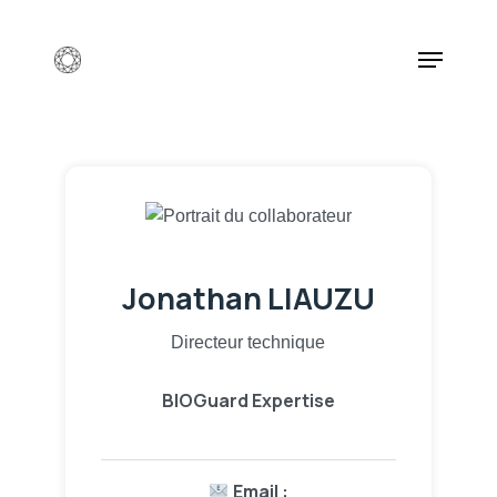
Skip
to
Menu
main
content
Jonathan LIAUZU
Directeur technique
BIOGuard Expertise
Email :