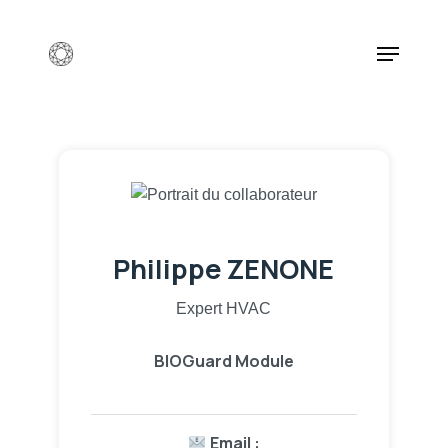
Skip
to
Menu
main
content
Philippe ZENONE
Expert HVAC
BIOGuard Module
Email :