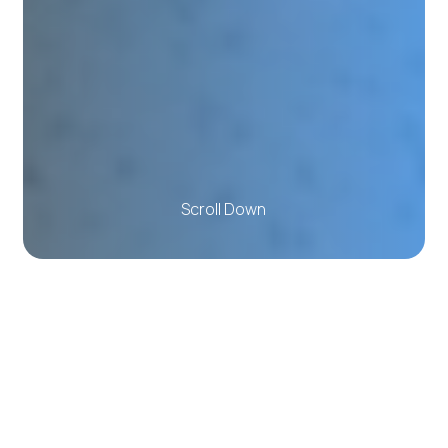
S
c
r
o
l
l
D
o
w
n