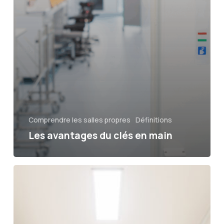
Comprendre les salles propres
Définitions
Les avantages du clés en main
Qu’est
ce
qu’une
salle